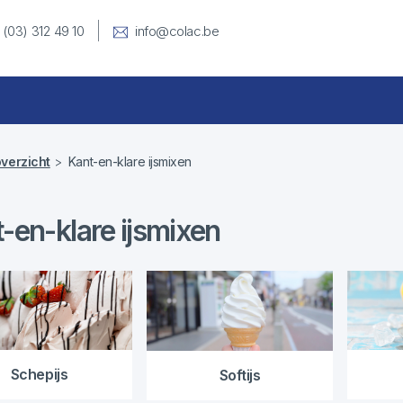
 (03) 312 49 10
info@colac.be
verzicht
Kant-en-klare ijsmixen
-en-klare ijsmixen
Schepijs
Softijs