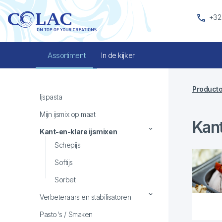
+32
Assortiment
In de kijker
Producto
Ijspasta
Mijn ijsmix op maat
Kant
Kant-en-klare ijsmixen
Schepijs
Softijs
Sorbet
Verbeteraars en stabilisatoren
Structuurverbeteraars
Pasto's / Smaken